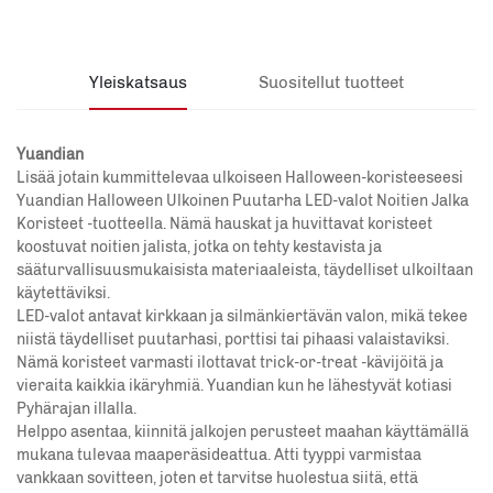
Yleiskatsaus
Suositellut tuotteet
Yuandian
Lisää jotain kummittelevaa ulkoiseen Halloween-koristeeseesi
Yuandian Halloween Ulkoinen Puutarha LED-valot Noitien Jalka
Koristeet -tuotteella. Nämä hauskat ja huvittavat koristeet
koostuvat noitien jalista, jotka on tehty kestavista ja
sääturvallisuusmukaisista materiaaleista, täydelliset ulkoiltaan
käytettäviksi.
LED-valot antavat kirkkaan ja silmänkiertävän valon, mikä tekee
niistä täydelliset puutarhasi, porttisi tai pihaasi valaistaviksi.
Nämä koristeet varmasti ilottavat trick-or-treat -kävijöitä ja
vieraita kaikkia ikäryhmiä.
Yuandian
kun he lähestyvät kotiasi
Pyhärajan illalla.
Helppo asentaa, kiinnitä jalkojen perusteet maahan käyttämällä
mukana tulevaa maaperäsideattua. Atti tyyppi varmistaa
vankkaan sovitteen, joten et tarvitse huolestua siitä, että