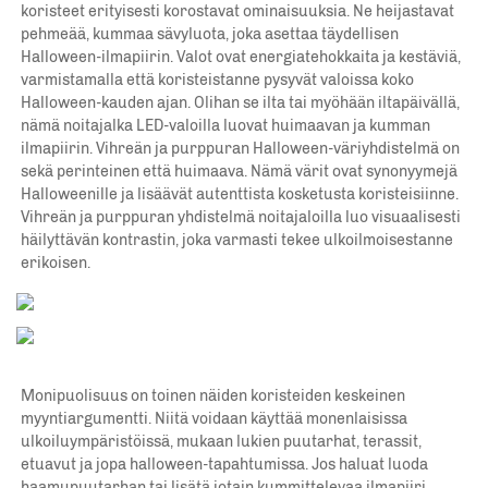
koristeet erityisesti korostavat ominaisuuksia. Ne heijastavat 
pehmeää, kummaa sävyluota, joka asettaa täydellisen 
Halloween-ilmapiirin. Valot ovat energiatehokkaita ja kestäviä, 
varmistamalla että koristeistanne pysyvät valoissa koko 
Halloween-kauden ajan. Olihan se ilta tai myöhään iltapäivällä, 
nämä noitajalka LED-valoilla luovat huimaavan ja kumman 
ilmapiirin. Vihreän ja purppuran Halloween-väriyhdistelmä on 
sekä perinteinen että huimaava. Nämä värit ovat synonyymejä 
Halloweenille ja lisäävät autenttista kosketusta koristeisiinne. 
Vihreän ja purppuran yhdistelmä noitajaloilla luo visuaalisesti 
häilyttävän kontrastin, joka varmasti tekee ulkoilmoisestanne 
erikoisen. 
Monipuolisuus on toinen näiden koristeiden keskeinen 
myyntiargumentti. Niitä voidaan käyttää monenlaisissa 
ulkoiluympäristöissä, mukaan lukien puutarhat, terassit, 
etuavut ja jopa halloween-tapahtumissa. Jos haluat luoda 
haamupuutarhan tai lisätä jotain kummittelevaa ilmapiiri 