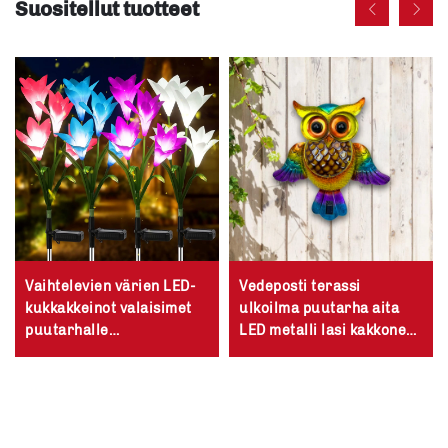
Suositellut tuotteet
Vaihtelevien värien LED-
Vedeposti terassi
kukkakkeinot valaisimet
ulkoilma puutarha aita
puutarhalle
LED metalli lasi kakkonen
aurinkovaloituksella
riippuva koriste aurinko
seinälamppu