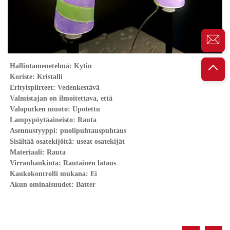
Hallintamenetelmä: Kytin 
Koriste: Kristalli 
Erityispiirteet: Vedenkestävä 
Valmistajan on ilmoitettava, että 
Valoputken muoto: Upotettu 
Lampypöytäaineisto: Rauta 
Asennustyyppi: puolipuhtauspuhtaus 
Sisältää osatekijöitä: useat osatekijät 
Materiaali: Rauta 
Virranhankinta: Rautainen lataus 
Kaukokontrolli mukana: Ei 
Akun ominaisuudet: Batter 