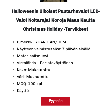
Halloweenin Ulkoiset Puutarhavalot LED-
Valot Noitarajat Koroja Maan Kautta
Christmas Holiday -tarvikkeet
B
merkki: YUANDIAN/OEM
Näytteen valmistusaika: 7 päivän sisällä
Materiaali:muovi
Virtalähde：Paristokäyttöinen
Koko: Mukautettu
Väri: Mukautettu
MOQ: 100 kpl
Käyttö:
Pyynnön
lähettäminen