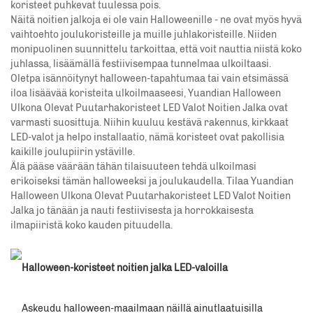
koristeet puhkevat tuulessa pois.
Näitä noitien jalkoja ei ole vain Halloweenille - ne ovat myös hyvä
vaihtoehto joulukoristeille ja muille juhlakoristeille. Niiden
monipuolinen suunnittelu tarkoittaa, että voit nauttia niistä koko
juhlassa, lisäämällä festiivisempaa tunnelmaa ulkoiltaasi.
Oletpa isännöitynyt halloween-tapahtumaa tai vain etsimässä
iloa lisäävää koristeita ulkoilmaaseesi, Yuandian Halloween
Ulkona Olevat Puutarhakoristeet LED Valot Noitien Jalka ovat
varmasti suosittuja. Niihin kuuluu kestävä rakennus, kirkkaat
LED-valot ja helpo installaatio, nämä koristeet ovat pakollisia
kaikille joulupiirin ystäville.
Älä pääse väärään tähän tilaisuuteen tehdä ulkoilmasi
erikoiseksi tämän halloweeksi ja joulukaudella. Tilaa Yuandian
Halloween Ulkona Olevat Puutarhakoristeet LED Valot Noitien
Jalka jo tänään ja nauti festiivisesta ja horrokkaisesta
ilmapiiristä koko kauden pituudella.
Halloween-koristeet noitien jalka LED-valoilla
Askeudu halloween-maailmaan näillä ainutlaatuisilla 