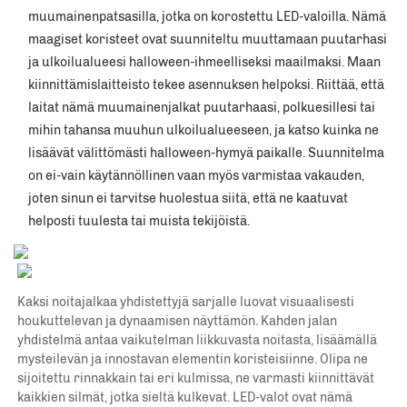
muumainenpatsasilla, jotka on korostettu LED-valoilla. Nämä 
maagiset koristeet ovat suunniteltu muuttamaan puutarhasi 
ja ulkoilualueesi halloween-ihmeelliseksi maailmaksi. Maan 
kiinnittämislaitteisto tekee asennuksen helpoksi. Riittää, että 
laitat nämä muumainenjalkat puutarhaasi, polkuesillesi tai 
mihin tahansa muuhun ulkoilualueeseen, ja katso kuinka ne 
lisäävät välittömästi halloween-hymyä paikalle. Suunnitelma 
on ei-vain käytännöllinen vaan myös varmistaa vakauden, 
joten sinun ei tarvitse huolestua siitä, että ne kaatuvat 
helposti tuulesta tai muista tekijöistä. 
Kaksi noitajalkaa yhdistettyjä sarjalle luovat visuaalisesti 
houkuttelevan ja dynaamisen näyttämön. Kahden jalan 
yhdistelmä antaa vaikutelman liikkuvasta noitasta, lisäämällä 
mysteilevän ja innostavan elementin koristeisiinne. Olipa ne 
sijoitettu rinnakkain tai eri kulmissa, ne varmasti kiinnittävät 
kaikkien silmät, jotka sieltä kulkevat. LED-valot ovat nämä 