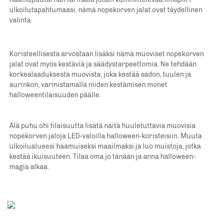
ulkoilutapahtumaasi, nämä nopekorven jalat ovat täydellinen 
valinta. 
Koristeellisesta arvostaan lisäksi nämä muoviset nopekorven 
jalat ovat myös kestäviä ja säädystarpeettomia. Ne tehdään 
korkealaaduksesta muovista, joka kestää sadon, tuulen ja 
aurinkon, varmistamalla niiden kestämisen monet 
halloweentilaisuuden päälle. 
Älä puhu ohi tilaisuutta lisätä näitä huuletuttavia muovisia 
nopekorven jaloja LED-valoilla halloween-koristeisiin. Muuta 
ulkoilualueesi haamuiseksi maailmaksi ja luo muistoja, jotka 
kestää ikuisuuteen. Tilaa oma jo tänään ja anna halloween-
magia alkaa. 