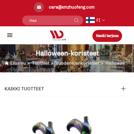
cara@xmzhuofeng.com
FI
Hanki tarjous
Halloween-koristeet
Etusivu
>
Tuotteet
>
Vuodenajankoristeet
>
Halloween-koristeet
KAIKKI TUOTTEET